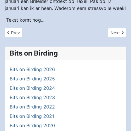
januari een Brileider ontdekt op Texel. Pas op 17
januari kan ik er heen. Wederom eem stressvolle week!
Tekst komt nog...
Previous article: Kleine Canadese Gans, een weerzien na 27 jaar
Next artic
Prev
Next
Bits on Birding
Bits on Birding 2026
Bits on Birding 2025
Bits on Birding 2024
Bits on Birding 2023
Bits on Birding 2022
Bits on Birding 2021
Bits on Birding 2020