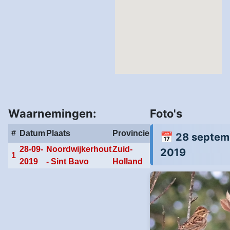
Waarnemingen:
Foto's
#
Datum
Plaats
Provincie
📅 28 septem
28-09-
Noordwijkerhout
Zuid-
2019
1
2019
- Sint Bavo
Holland