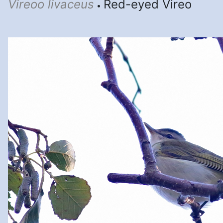
Vireoo livaceus
Red-eyed Vireo
•