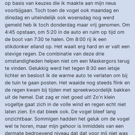
op basis van keuzes die ik maakte aan mijn neus
voorbijgaan. Toch toen de vogel ook maandag en
dinsdag en uiteindelijk ook woensdag nog werd
gemeld heb ik toch donderdag maar vrij genomen. Om
4:45 opstaan, om 5:20 in de auto en ruim op tijd om
de boot van 7:30 te halen. Om 8:00 rij ik een
stikdonker eiland op. Het waait erg hard en er valt een
stevige regen. De combinatie van deze drie
omstandigheden helpen niet om een Maskergors terug
te vinden. Gelukkig werd het tegen 8:30 een ietsje
lichter en besloot ik de warme auto te verlaten om bij
de tuin te gaan posten. Het waaide nog steeds flink en
de regen kwam bij tijden met spreekwoordelijk bakken
uit de hemel. Dat zag er niet goed uit! Zo'n klein
vogeltje gaat zich in de volle wind en regen echt niet
laten zien. En dat bleek ook. De vogel bleef lang
onzichtbaar. Sommigen hadden het geluk om de vogel
wel te horen, maar mijn gehoor is inmiddels van een
dermate bedroevend niveau dat dat voor mij niet was