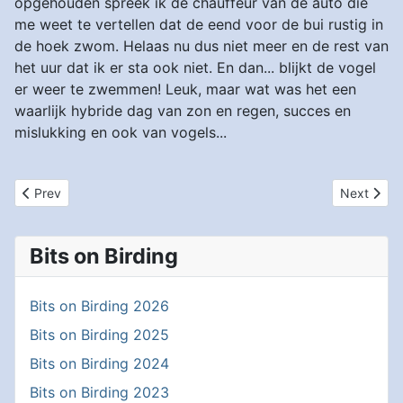
opgehouden spreek ik de chauffeur van de auto die
me weet te vertellen dat de eend voor de bui rustig in
de hoek zwom. Helaas nu dus niet meer en de rest van
het uur dat ik er sta ook niet. En dan... blijkt de vogel
er weer te zwemmen! Leuk, maar wat was het een
waarlijk hybride dag van zon en regen, succes en
mislukking en ook van vogels...
Previous article: Het is lente!
Next articl
Prev
Next
Bits on Birding
Bits on Birding 2026
Bits on Birding 2025
Bits on Birding 2024
Bits on Birding 2023